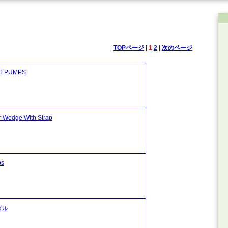
TOPページ
|
1
2
|
次のページ
 PUMPS
dge With Strap
s
ダル