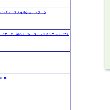
ェンディースタイルショートブーツ
dal shoes グラディエーター編み上げレースアップサンダルパンプス
umps