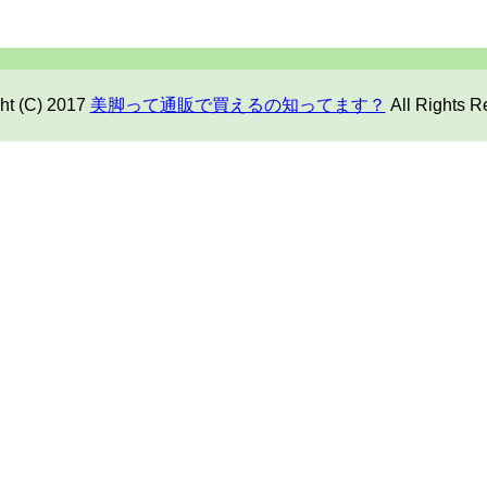
ht (C) 2017
美脚って通販で買えるの知ってます？
All Rights R