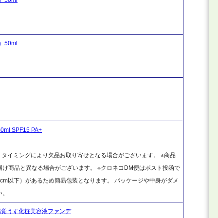
50ml
ml SPF15 PA+
、タイミングにより欠品お取り寄せとなる場合がございます。 ※商品
け商品と異なる場合がございます。 ※クロネコDM便はポスト投函で
cm以下）があるため簡易包装となります。 パッケージや中身がダメ
い。
肌感覚うす化粧美容液ファンデ