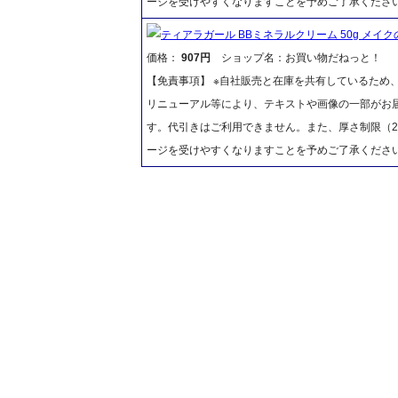
ージを受けやすくなりますことを予めご了承くださ
ティアラガール BBミネラルクリーム 50g メイ
価格：
907円
ショップ名：お買い物だねっと！
【免責事項】 ※自社販売と在庫を共有しているため
リニューアル等により、テキストや画像の一部がお届
す。代引きはご利用できません。また、厚さ制限（2
ージを受けやすくなりますことを予めご了承くださ