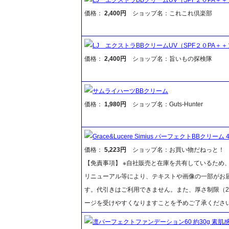
価格：
2,400円
ショップ名：これこれ倶楽部
LJ エクストラBBクリームUV（SPF２０PA＋＋）
価格：
2,400円
ショップ名：旨いもの探検隊
サムライハーツBBクリーム
価格：
1,980円
ショップ名：Guts-Hunter
Grace&Lucere Simius パーフェクトBBクリーム 40
価格：
5,223円
ショップ名：お買い物だねっと！
【免責事項】 ※自社販売と在庫を共有しているため
リニューアル等により、テキストや画像の一部がお届
す。代引きはご利用できません。また、厚さ制限（2
ージを受けやすくなりますことを予めご了承くださ
凛パーフェクトファンデーション60 約30g 素