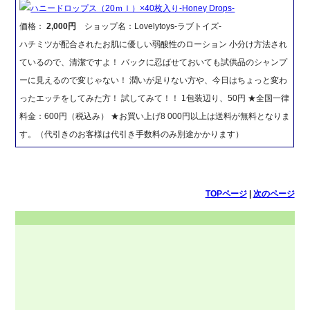
ハニードロップス（20ｍｌ）×40枚入り-Honey Drops-
価格：
2,000円
ショップ名：Lovelytoys-ラブトイズ-
ハチミツが配合されたお肌に優しい弱酸性のローション 小分け方法され
ているので、清潔ですよ！ バックに忍ばせておいても試供品のシャンプ
ーに見えるので変じゃない！ 潤いが足りない方や、今日はちょっと変わ
ったエッチをしてみた方！ 試してみて！！ 1包装辺り、50円 ★全国一律
料金：600円（税込み） ★お買い上げ8 000円以上は送料が無料となりま
す。（代引きのお客様は代引き手数料のみ別途かかります）
TOPページ
|
次のページ