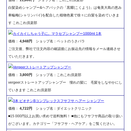
価格：
11,800円
ショップ名：これこれ倶楽部
白髪染めシャンプー&ヘアパックの「黒耀(こくよう)」は奄美大島の恵み
車輪梅(シャリンバイ)を配合した植物色素で徐々に白髪を染めていきま
す これこれ倶楽部
カイカイしちゃう子に。マラセブシャンプー1000ml 1本
価格：
4,948円
ショップ名：ペットのうさパラ
ご注文後、弊社で注文内容の確認後にお振込先の情報をメール連絡させ
ていただきます。
Vergeerストレートアップシャンプー
価格：
3,800円
ショップ名：これこれ倶楽部
vergeerストレートアップシャンプー 憧れの髪に 毛髪をしなやかにし
ていきます これこれ倶楽部
3本 ビオチンBコンプレックスフサフサ ヘアー シャンプー
価格：
4,722円
ショップ名：ダイエットクリニック
■15 000円以上お買い求めで送料無料！ ■他にもフサフサ商品の取り扱い
がございます。カテゴリー「フサフサ・ヘアケア」をご覧ください。