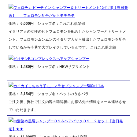
フェロチカ ピーチイン シャンプー＆トリートメント(女性用)【当日発
送】 フェロモン配合だからモテモテ
価格：
6,000円
ショップ名：これこれ倶楽部
イタリア人の女性のヒトフェロモンを配合したシャンプーとトリートメ
ント。フェロモンムンムンのイタリア人から抽出したフェロモンを配合
しているから今巷で大ブレイクしているんです。 これこれ倶楽部
ビオチンBコンプレックスヘアケアシャンプー
価格：
1,480円
ショップ名：HBWサプリメント
カイカイしちゃう子に。マラセブシャンプー500ml 1本
価格：
3,154円
ショップ名：ペットのうさパラ
ご注文後、弊社で注文内容の確認後にお振込先の情報をメール連絡させ
ていただきます。
白髪染め黒耀シャンプーＱＳ＆ヘアパックＱＳ ２セット【当日発
送】★★