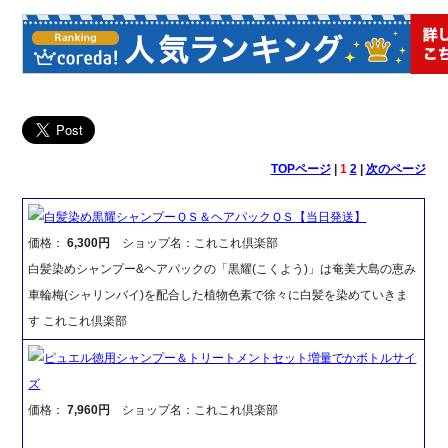
TOPページ
|
1
2
|
次のページ
白髪染め黒耀シャンプーＱＳ＆ヘアパックＱＳ【当日発送】
価格：
6,300円
ショップ名：これこれ倶楽部
白髪染めシャンプー&ヘアパックの「黒耀(こくよう)」は奄美大島の恵み
車輪梅(シャリンバイ)を配合した植物色素で徐々に白髪を染めていきま
す これこれ倶楽部
ピュエル徳用シャンプー＆トリートメントセット増量でかボトルサイ
ズ
価格：
7,960円
ショップ名：これこれ倶楽部