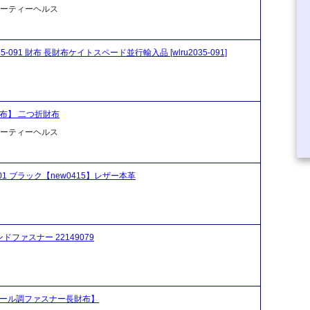
ビューティーヘルス
lru2035-091 財布 長財布ケイトスペード並行輸入品 [wlru2035-091]
財布】 二つ折財布
ビューティーヘルス
 001 ブラック【new0415】レザー本革
ドファスナー 22149079
ルクール調ファスナー長財布】