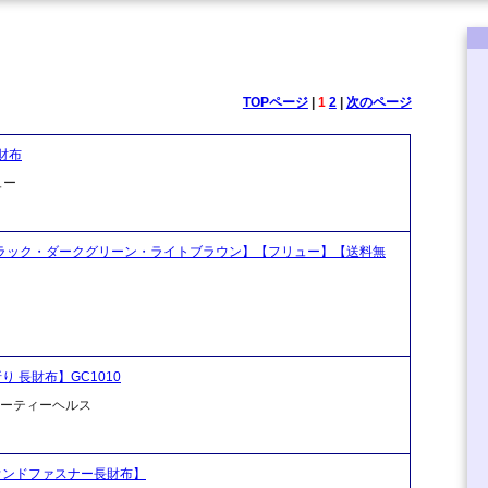
TOPページ
|
1
2
|
次のページ
財布
ュー
【ブラック・ダークグリーン・ライトブラウン】【フリュー】【送料無
折り 長財布】GC1010
ビューティーヘルス
 ラウンドファスナー長財布】