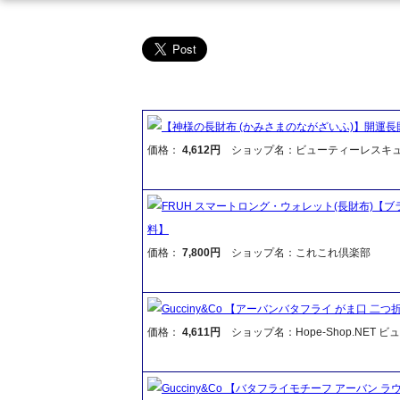
【神様の長財布 (かみさまのながざいふ)】開運長
価格：
4,612円
ショップ名：ビューティーレスキ
FRUH スマートロング・ウォレット(長財布)
料】
価格：
7,800円
ショップ名：これこれ倶楽部
Gucciny&Co 【アーバンバタフライ がま口 二つ
価格：
4,611円
ショップ名：Hope-Shop.NET 
Gucciny&Co 【バタフライモチーフ アーバン