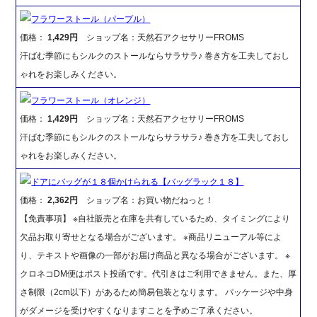
フラワーストール（パープル）
価格：
1,429円
ショップ名：天然石アクセサリーFROMS
汗ばむ季節にもシルクのストールならサラサラ♪ 巻き方を工夫しておし
ゃれをお楽しみください。
フラワーストール（オレンジ）
価格：
1,429円
ショップ名：天然石アクセサリーFROMS
汗ばむ季節にもシルクのストールならサラサラ♪ 巻き方を工夫しておし
ゃれをお楽しみください。
ドアにバッグが１８個かけられる【バッグラック１８】
価格：
2,362円
ショップ名：お買い物だねっと！
【免責事項】 ※自社販売と在庫を共有しているため、タイミングにより
欠品お取り寄せとなる場合がございます。 ※商品リニューアル等によ
り、テキストや画像の一部がお届け商品と異なる場合がございます。 ※
クロネコDM便はポスト投函です。代引きはご利用できません。また、厚
さ制限（2cm以下）があるため簡易包装となります。 パッケージや中身
がダメージを受けやすくなりますことを予めご了承ください。