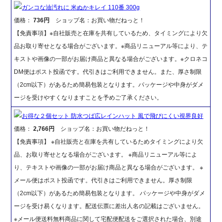
ガンコな油汚れに 米ぬかキレイ 110番 300g
価格：
736円
ショップ名：お買い物だねっと！
【免責事項】※自社販売と在庫を共有しているため、タイミングにより欠
品お取り寄せとなる場合がございます。※商品リニューアル等により、テ
キストや画像の一部がお届け商品と異なる場合がございます。※クロネコ
DM便はポスト投函です。代引きはご利用できません。また、厚さ制限
（2cm以下）があるため簡易包装となります。パッケージや中身がダメ
ージを受けやすくなりますことを予めご了承ください。
お得な２個セット 防水つば広レインハット 風で飛びにくい視界良好
価格：
2,766円
ショップ名：お買い物だねっと！
【免責事項】 ※自社販売と在庫を共有しているためタイミングにより欠
品、お取り寄せとなる場合がございます。 ※商品リニューアル等によ
り、テキストや画像の一部がお届け商品と異なる場合がございます。 ※
メール便はポスト投函です。代引きはご利用できません。厚さ制限
（2cm以下）があるため簡易包装となります。 パッケージや中身がダメ
ージを受け易くなります。配送伝票に差出人名の記載はございません。
※メール便送料無料商品に関して宅配便配送をご選択された場合、別途