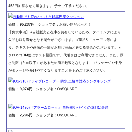
453円加算させて頂きます。 予めご了承ください。
長時間でも疲れない！自転車円座クッション
価格：
95,237円
ショップ名：お買い物だねっと！
【免責事項】 ※自社販売と在庫を共有しているため、タイミングにより
欠品お取り寄せとなる場合がございます。 ※商品リニューアル等によ
り、テキストや画像の一部がお届け商品と異なる場合がございます。 ※
クロネコDM便はポスト投函です。代引きはご利用できません。また、厚
さ制限（2cm以下）があるため簡易包装となります。 パッケージや中身
がダメージを受けやすくなりますことを予めご了承ください。
(OS-318)ドライブレコーダー 防水/二輪車対応シングルレンズ
価格：
9,074円
ショップ名：OnSQUARE
(OA-1480)『アラームロック』 自転車やバイクの防犯に最適
価格：
2,296円
ショップ名：OnSQUARE