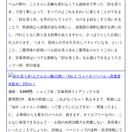
ームの類や、ことさらに石鹸を使わなくても超純水で作った「顔を洗う
水」で洗う事によって、すべてのよごれをきれいに落とすことができま
す。「顔を洗う水」を手のひらでうけて、そのまま顔をこすり洗いする
ことで、乾燥肌なら皮脂分泌を活発にし、皮脂肌の過剰な脂分を誘い出
し、汚れとともに取り去る効果がありますから、さっぱりとしたお肌に
仕上がります。 つまり、肌自らの力を引き出してキレイになる、という
こと。ご愛用者の皆様いつも顔を洗う水をご愛用ありがとうございま
す。宝塚美研はいつでも新鮮な『顔を洗う水』をお届けできるようスタ
ッフ一同、即日発送、
顔を洗う水+ヒアルロン酸の潤い！No.２ ウォーターベール（高濃度
化粧水）250ｍｌ
価格：
5,000円
ショップ名：宝塚美研ストアミックス店
愛用歴2年、真冬の乾燥には、これがなくちゃ！ 私も今まで、乾燥には
『油分（オイル）の補給』って思っていたんですが・・間違ってまし
た。 お客様からも驚きのメールが、届きます。オイルフリーなのに、こ
んなに保湿できるなんて・・お肌の自然治癒力を邪魔しない、美容液と
いったところでしょうか。 詳細は、ページトップの送料・決済情報にて