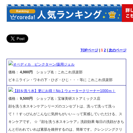
TOPページ
|
1
2
|
次のページ
オペディカ ピンクターン/薬用ジェル
価格：
4,980円
ショップ名：これこれ倶楽部
ビキニライン・ワキの下・ひざ・ひじ・・・等に これこれ倶楽部
【顔を洗う水】更にお得！No.1 ウォータークリーナー1000ｍｌ
価格：
9,500円
ショップ名：宝塚美研ストアミックス店
顔を洗う水スキンケアシリーズのコンセプトは、洗って洗って洗っ
て！！すっぴんがこんなに気持ちがいい～って実感していただける、ス
キンケアです。 ☆『顔を洗う水スキンケア』洗顔効果 毎日の洗顔がきち
んと行われていれば素肌を維持するのは、簡単です。クレンジングクリ