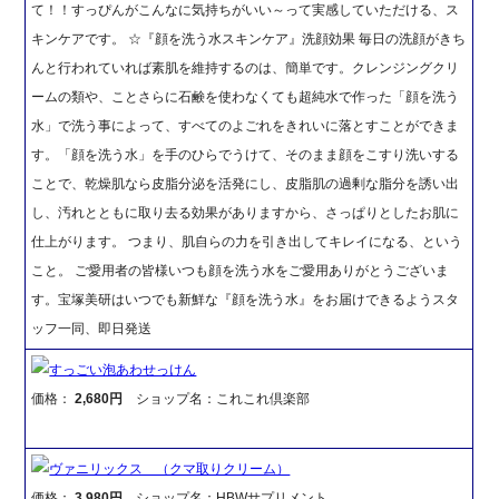
て！！すっぴんがこんなに気持ちがいい～って実感していただける、ス
キンケアです。 ☆『顔を洗う水スキンケア』洗顔効果 毎日の洗顔がきち
んと行われていれば素肌を維持するのは、簡単です。クレンジングクリ
ームの類や、ことさらに石鹸を使わなくても超純水で作った「顔を洗う
水」で洗う事によって、すべてのよごれをきれいに落とすことができま
す。「顔を洗う水」を手のひらでうけて、そのまま顔をこすり洗いする
ことで、乾燥肌なら皮脂分泌を活発にし、皮脂肌の過剰な脂分を誘い出
し、汚れとともに取り去る効果がありますから、さっぱりとしたお肌に
仕上がります。 つまり、肌自らの力を引き出してキレイになる、という
こと。 ご愛用者の皆様いつも顔を洗う水をご愛用ありがとうございま
す。宝塚美研はいつでも新鮮な『顔を洗う水』をお届けできるようスタ
ッフ一同、即日発送
すっごい泡あわせっけん
価格：
2,680円
ショップ名：これこれ倶楽部
ヴァニリックス （クマ取りクリーム）
価格：
3,980円
ショップ名：HBWサプリメント