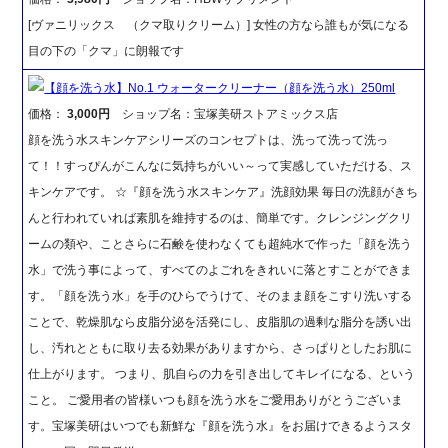
[ヴァニリックス （クマ取りクリーム）] 女性の方なら誰もが気になる
目の下の「クマ」に朗報です
【顔を洗う水】No.1 ウォータークリーナー（顔を洗う水）250ml
価格：
3,000円
ショップ名：宝塚美研ストアミックス店
顔を洗う水スキンケアシリーズのコンセプトは、洗って洗って洗っ
て！！すっぴんがこんなに気持ちがいい～って実感していただける、ス
キンケアです。 ☆『顔を洗う水スキンケア』洗顔効果 毎日の洗顔がきち
んと行われていれば素肌を維持するのは、簡単です。クレンジングクリ
ームの類や、ことさらに石鹸を使わなくても超純水で作った「顔を洗う
水」で洗う事によって、すべてのよごれをきれいに落とすことができま
す。「顔を洗う水」を手のひらでうけて、そのまま顔をこすり洗いする
ことで、乾燥肌なら皮脂分泌を活発にし、皮脂肌の過剰な脂分を誘い出
し、汚れとともに取り去る効果がありますから、さっぱりとしたお肌に
仕上がります。 つまり、肌自らの力を引き出してキレイになる、という
こと。 ご愛用者の皆様いつも顔を洗う水をご愛用ありがとうございま
す。宝塚美研はいつでも新鮮な『顔を洗う水』をお届けできるようスタ