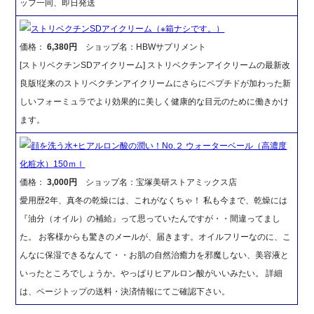
ッフ一同、即日発送
ストリベクチンSDアイクリーム（※箱ナシです。）
価格：
6,380円
ショップ名：HBWサプリメント
[ストリベクチンSDアイクリーム] ストリベクチンアイクリームの最新改
良版!従来のストリベクチンアイクリームにさらにペプチドが加わった新
しいフォーミュラでより効果的に美しく健康的な目元のために働きかけ
ます。
顔を洗う水+ヒアルロン酸の潤い！No.２ ウォーターベール（高濃度
化粧水）150ｍｌ
価格：
3,000円
ショップ名：宝塚美研ストアミックス店
愛用歴2年、真冬の乾燥には、これがなくちゃ！ 私も今まで、乾燥には
『油分（オイル）の補給』って思っていたんですが・・間違ってまし
た。 お客様からも驚きのメールが、届きます。オイルフリーなのに、こ
んなに保湿できるなんて・・お肌の自然治癒力を邪魔しない、美容液と
いったところでしょうか。やっぱりヒアルロン酸がいいみたい。 詳細
は、ページトップの送料・決済情報にてご確認下さい。