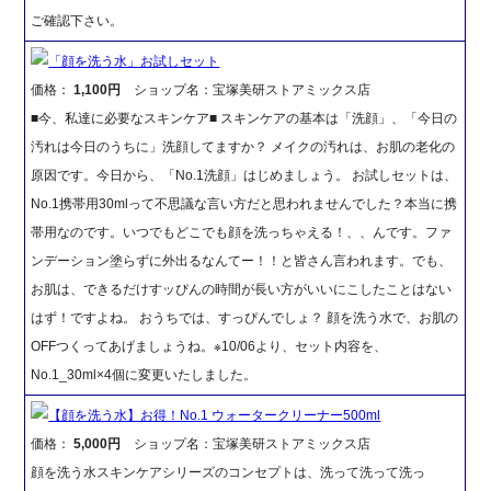
ご確認下さい。
「顔を洗う水」お試しセット
価格：
1,100円
ショップ名：宝塚美研ストアミックス店
■今、私達に必要なスキンケア■ スキンケアの基本は「洗顔」、「今日の
汚れは今日のうちに」洗顔してますか？ メイクの汚れは、お肌の老化の
原因です。今日から、「No.1洗顔」はじめましょう。 お試しセットは、
No.1携帯用30mlって不思議な言い方だと思われませんでした？本当に携
帯用なのです。いつでもどこでも顔を洗っちゃえる！、、んです。ファ
ンデーション塗らずに外出るなんてー！！と皆さん言われます。でも、
お肌は、できるだけすッぴんの時間が長い方がいいにこしたことはない
はず！ですよね。 おうちでは、すっぴんでしょ？ 顔を洗う水で、お肌の
OFFつくってあげましょうね。※10/06より、セット内容を、
No.1_30ml×4個に変更いたしました。
【顔を洗う水】お得！No.1 ウォータークリーナー500ml
価格：
5,000円
ショップ名：宝塚美研ストアミックス店
顔を洗う水スキンケアシリーズのコンセプトは、洗って洗って洗っ