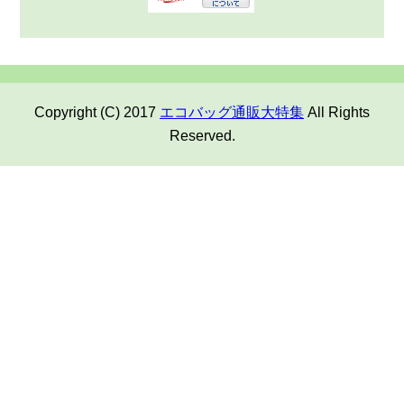
Copyright (C) 2017
エコバッグ通販大特集
All Rights
Reserved.