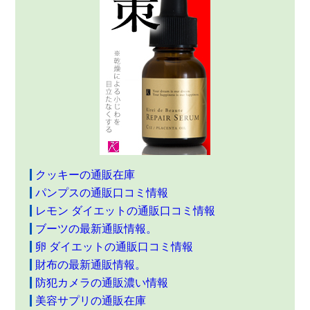
クッキーの通販在庫
パンプスの通販口コミ情報
レモン ダイエットの通販口コミ情報
ブーツの最新通販情報。
卵 ダイエットの通販口コミ情報
財布の最新通販情報。
防犯カメラの通販濃い情報
美容サプリの通販在庫