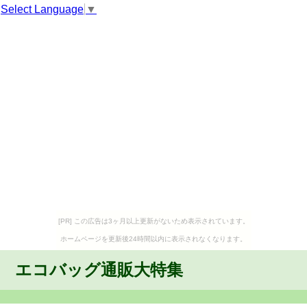
Select Language
▼
[PR] この広告は3ヶ月以上更新がないため表示されています。
ホームページを更新後24時間以内に表示されなくなります。
エコバッグ通販大特集