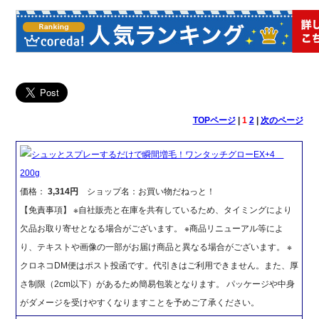
TOPページ
|
1
2
|
次のページ
シュッとスプレーするだけで瞬間増毛！ワンタッチグローEX+4
200g
価格：
3,314円
ショップ名：お買い物だねっと！
【免責事項】 ※自社販売と在庫を共有しているため、タイミングにより
欠品お取り寄せとなる場合がございます。 ※商品リニューアル等によ
り、テキストや画像の一部がお届け商品と異なる場合がございます。 ※
クロネコDM便はポスト投函です。代引きはご利用できません。また、厚
さ制限（2cm以下）があるため簡易包装となります。 パッケージや中身
がダメージを受けやすくなりますことを予めご了承ください。