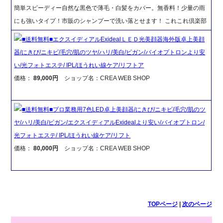
簡単スピーディー自然な黒色で薄毛・白髪をカバー。無香料！少量の雨
にも強いタイプ！市販のシャンプーで洗い落とせます！ これこれ倶楽部
■送料無料■エクスイディアルExidealＬＥＤ光美顔器海外版卓上美顔
器/にきび/ニキビ/毛穴/肌のツヤ/ハリ/美白/ビガン/バイオプトロンより安
い/光フォトエステ/ IPL/ほうれい線ケア/リフトア
価格：
89,000円
ショップ名：CREA WEB SHOP
■送料無料■プロ業務用7色LED卓上美顔器/にきび/ニキビ/毛穴/肌のツ
ヤ/ハリ/美白/ビガン/エクスイディアルExidealより安い/バイオプトロン/
光フォトエステ/ IPL/ほうれい線ケア/リフト
価格：
80,000円
ショップ名：CREA WEB SHOP
TOPページ
|
次のページ