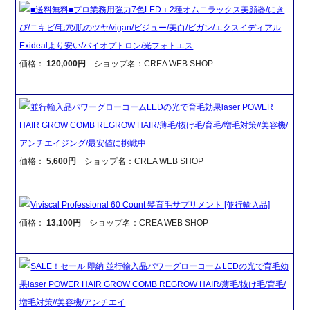
■送料無料■プロ業務用強力7色LED＋2種オムニラックス美顔器/にき
び/ニキビ/毛穴/肌のツヤ/vigan/ビジュー/美白/ビガン/エクスイディアル
Exidealより安い/バイオプトロン/光フォトエス
価格：
120,000円
ショップ名：CREA WEB SHOP
並行輸入品パワーグローコームLEDの光で育毛効果laser POWER
HAIR GROW COMB REGROW HAIR/薄毛/抜け毛/育毛/増毛対策//美容機/
アンチエイジング/最安値に挑戦中
価格：
5,600円
ショップ名：CREA WEB SHOP
Viviscal Professional 60 Count 髪育毛サプリメント [並行輸入品]
価格：
13,100円
ショップ名：CREA WEB SHOP
SALE！セール 即納 並行輸入品パワーグローコームLEDの光で育毛効
果laser POWER HAIR GROW COMB REGROW HAIR/薄毛/抜け毛/育毛/
増毛対策//美容機/アンチエイ