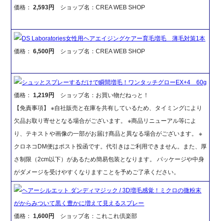
価格：
2,593円
ショップ名：CREA WEB SHOP
DS Laboratories女性用ヘアエイジングケアー育毛増毛 薄毛対策1本
価格：
6,500円
ショップ名：CREA WEB SHOP
シュッとスプレーするだけで瞬間増毛！ワンタッチグローEX+4 60g
価格：
1,219円
ショップ名：お買い物だねっと！
【免責事項】 ※自社販売と在庫を共有しているため、タイミングにより
欠品お取り寄せとなる場合がございます。 ※商品リニューアル等によ
り、テキストや画像の一部がお届け商品と異なる場合がございます。 ※
クロネコDM便はポスト投函です。代引きはご利用できません。また、厚
さ制限（2cm以下）があるため簡易包装となります。 パッケージや中身
がダメージを受けやすくなりますことを予めご了承ください。
ヘアーシルエット ダンディマジック / 3D増毛感覚！ミクロの微粉末
がからみついて黒く豊かに増えて見えるスプレー
価格：
1,600円
ショップ名：これこれ倶楽部