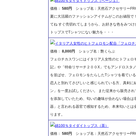
綿100％タイダイトップス（ベージュ）
価格：
580円
ショップ名：天然石アクセサリーFR
夏に大活躍のファッションアイテムがこのお値段で
てね すぐ売切れてしまうから、お好きな色をみつけ
トップスでTシャツにない魅力を・・・
イタリア人女性のヒトフェロモン配合「フェロチ
価格：
8,000円
ショップ名：艶くらぶ
フェロチカスワンにはイタリア人女性のヒトフェロ
記」や「特命リサーチ２００X」でもアンドロスタ
を並ばせ、フェロモンをたらしたTシャツを着ている
恋人と別れてさびしいと感じられている方、真剣に
ン」を一度お試しください。 また従来から販売され
を添加していたため、匂いの趣味が合わない場合は
器」と言われる器官で感知するため、本来匂いとは
ります。
綿100％タイダイトップス（茶）
価格：
580円
ショップ名：天然石アクセサリーFR