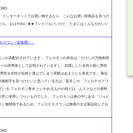
OMS
！ インターネットでお買い物するなら、こんなお買い得商品を見つけ
たら、おはやめに★★ Tシャツもいいけど、たまにはこんなかわいい
カスワン（女性用）」
モンが高配合されています。 フェロモンの存在は「たけしの万物創世
ノール誘導体として証明されていますし、目隠しした女性の前に男性
男性を女性が自然と選んでしまう実験はあまりにも有名です。 最近
結婚相手を見つけたいと思っている方は、是非この「フェロチカスワ
ている フェロモン香水 といわれるものの殆どは、ムスクなどの香料
非常に使用しづらいものでした。 フェロモンは鼻の中にある「ジョビ
全く無関係であるため、フェロチカスワンは無香のまま製品化してお
OMS