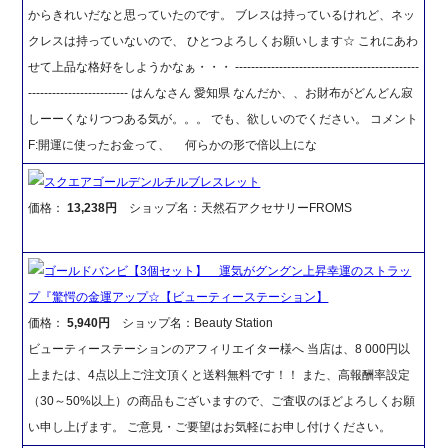
からきれいだなと思っていたのです。 ブレスは持っているけれど、ネッ
クレスは持っていないので、 ひとつよろしくお願いします☆ これにあわ
せて上品な格好をしようかなぁ・・・ ----------------------------------------------
------------------------- はんなさん 愛知県 なんだか、、お財布がどんどん寂
しーーくなりつつある気が。。。 でも、欲しいのでください。 コメント
F:開運に使ったお金って、 何らかの形で倍以上にな
スクエアゴールデンルチルブレスレット
価格：
13,238円
ショップ名：天然石アクセサリーFROMS
ゴールドバンビ【3個セット】 運気がグングン上昇幸運のストラッ
プ『驚愕の金運アップ☆【ビューティーステーション】
価格：
5,940円
ショップ名：Beauty Station
ビューティーステーションのアフィリエイター様へ 当店は、8 000円以
上または、4点以上ご注文頂くと送料無料です！！ また、高報酬率設定
（30～50%以上）の商品もございますので、ご査収のほどよろしくお願
い申し上げます。 ご意見・ご要望はお気軽にお申し付けください。