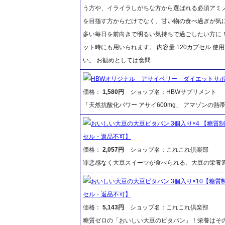
う方や、イライラしがちな方から選ばれる必須アミ
を目指す方からだけでなく、甘い物の食べ過ぎが気
多い毎日を前向きで明るい気持ちで過ごしたい方に
ット時にも用いられます。 内容量 120カプセル 
い。 お勧めとしては食間
HBWオリジナル アサイベリー ダイエットサ
価格：
1,580円
ショップ名：HBWサプリメント
「天然抗酸化パワー アサイ600mg」 アマゾンの
おいしい大豆の大豆ピタパン 3個入り×4 【糖
セル・返品不可】
価格：
2,057円
ショップ名：これこれ倶楽部
罪悪感なく大豆スイーツが食べられる、大豆の栄養
おいしい大豆の大豆ピタパン 3個入り×10【糖
セル・返品不可】
価格：
5,143円
ショップ名：これこれ倶楽部
糖質ゼロの「おいしい大豆のピタパン」！栄養はそ