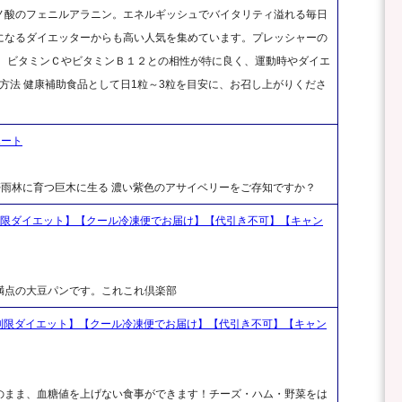
ノ酸のフェニルアラニン。エネルギッシュでバイタリティ溢れる毎日
になるダイエッターからも高い人気を集めています。プレッシャーの
！ ビタミンＣやビタミンＢ１２との相性が特に良く、運動時やダイエ
使用方法 健康補助食品として日1粒～3粒を目安に、お召し上がりくださ
ポート
熱帯雨林に育つ巨木に生る 濃い紫色のアサイベリーをご存知ですか？
質制限ダイエット】【クール冷凍便でお届け】【代引き不可】【キャン
満点の大豆パンです。これこれ倶楽部
質制限ダイエット】【クール冷凍便でお届け】【代引き不可】【キャン
のまま、血糖値を上げない食事ができます！チーズ・ハム・野菜をは