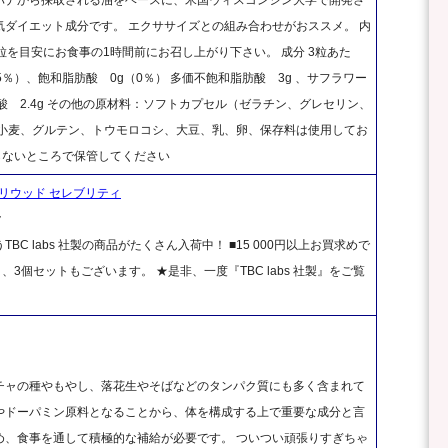
ダイエット成分です。 エクササイズとの組み合わせがおススメ。 内
回3粒を目安にお食事の1時間前にお召し上がり下さい。 成分 3粒あた
g（5％）、飽和脂肪酸 0g（0％） 多価不飽和脂肪酸 3g 、サフラワー
ル酸 2.4g その他の原材料：ソフトカプセル（ゼラチン、グレセリン、
、小麦、グルテン、トウモロコシ、大豆、乳、卵、保存料は使用してお
たらないところで保管してください
ハリウッド セレブリティ
ク
 labs 社製の商品がたくさん入荷中！ ■15 000円以上お買求めで
、3個セットもございます。 ★是非、一度『TBC labs 社製』をご覧
チャの種やもやし、落花生やそばなどのタンパク質にも多く含まれて
やドーパミン原料となることから、体を構成する上で重要な成分と言
め、食事を通して積極的な補給が必要です。 ついつい頑張りすぎちゃ