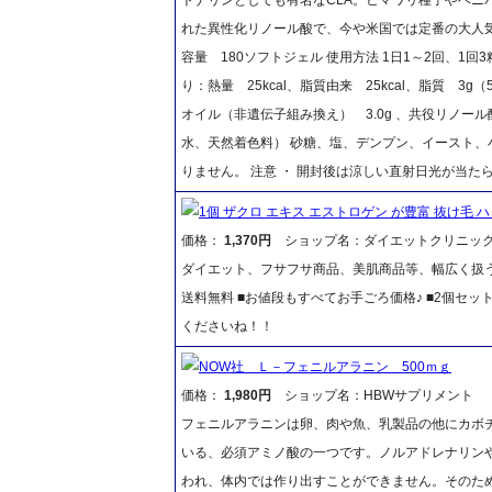
れた異性化リノール酸で、今や米国では定番の大人気
容量 180ソフトジェル 使用方法 1日1～2回、1
り：熱量 25kcal、脂質由来 25kcal、脂質 3
オイル（非遺伝子組み換え） 3.0g 、共役リノー
水、天然着色料） 砂糖、塩、デンプン、イースト
りません。 注意 ・ 開封後は涼しい直射日光が当
1個 ザクロ エキス エストロゲン が豊富 抜け毛 
価格：
1,370円
ショップ名：ダイエットクリニッ
ダイエット、フサフサ商品、美肌商品等、幅広く扱うTBC
送料無料 ■お値段もすべてお手ごろ価格♪ ■2個セット
くださいね！！
NOW社 Ｌ－フェニルアラニン 500ｍｇ
価格：
1,980円
ショップ名：HBWサプリメント
フェニルアラニンは卵、肉や魚、乳製品の他にカボ
いる、必須アミノ酸の一つです。ノルアドレナリン
われ、体内では作り出すことができません。そのた