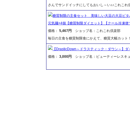
さんでサンドイッチにしてもおいし～い♪♪これこれ
糖質制限の主食セット 美味しい大豆の大豆ピタパン
元気麺×4個【糖質制限ダイエット】【クール冷凍便
価格：
5,467円
ショップ名：これこれ倶楽部
毎日の主食を糖質制限食にかえて、糖質大幅カット
【DrasticDown～ドラスティック・ダウン～
価格：
3,000円
ショップ名：ビューティーレスキ