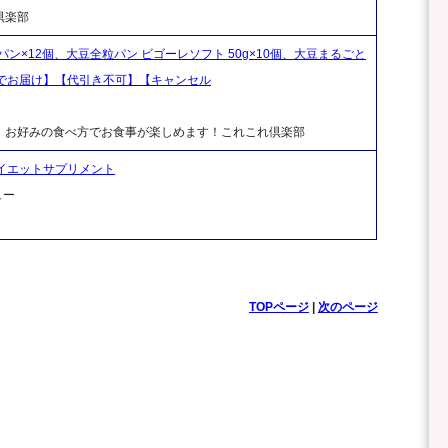
倶楽部
×12個、大豆全粒パン ビゴーレソフト 50g×10個、大豆まるごと
でお届け】【代引き不可】【キャンセル
！お好みの食べ方でお食事が楽しめます！これこれ倶楽部
】ダイエットサプリメント
ュー
TOPページ
|
次のページ