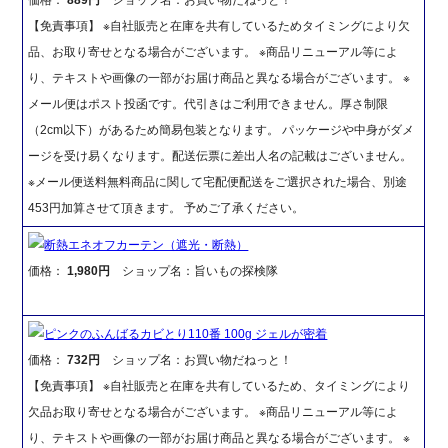
【免責事項】 ※自社販売と在庫を共有しているためタイミングにより欠
品、お取り寄せとなる場合がございます。 ※商品リニューアル等によ
り、テキストや画像の一部がお届け商品と異なる場合がございます。 ※
メール便はポスト投函です。代引きはご利用できません。厚さ制限
（2cm以下）があるため簡易包装となります。 パッケージや中身がダメ
ージを受け易くなります。配送伝票に差出人名の記載はございません。
※メール便送料無料商品に関して宅配便配送をご選択された場合、別途
453円加算させて頂きます。 予めご了承ください。
断熱エネオフカーテン（遮光・断熱）
価格：
1,980円
ショップ名：旨いもの探検隊
ピンクのふんばるカビとり110番 100g ジェルが密着
価格：
732円
ショップ名：お買い物だねっと！
【免責事項】 ※自社販売と在庫を共有しているため、タイミングにより
欠品お取り寄せとなる場合がございます。 ※商品リニューアル等によ
り、テキストや画像の一部がお届け商品と異なる場合がございます。 ※