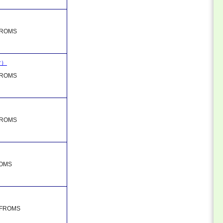
OMS
付）
OMS
OMS
OMS
ROMS