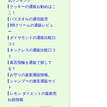
気ランキング
クッキーの通販お勧めはこ
こ！
バスタオルの通信販売
BBクリームの通販レビュ
ー
ダイヤモンドの通販比較口
コミ
ネックレスの通販比較口コ
ミ
真言指輪を通販で探して
る？
お守りの最新通販情報。
シャンプーの激安通販サイ
ト
レモン ダイエットの最新売
れ筋情報